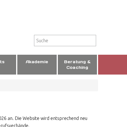
ts
Aka­de­mie
Be­ra­tung &
Coa­ching
2026 an. Die Website wird entsprechend neu
Berufsverbände.