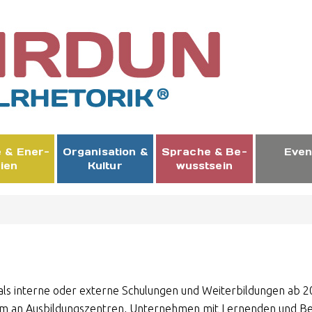
& En­er­
Or­ga­ni­sa­ti­on &
Spra­che & Be­
Even
i­en
Kul­tur
wusst­sein
als interne oder externe Schulungen und Weiterbildungen ab 
erem an Ausbildungszentren, Unternehmen mit Lernenden und 