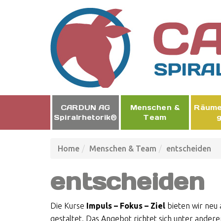
CARDUN AG
Men­schen &
Räume 
Spiralrhetorik®
Team
g
Home
Menschen & Team
entscheiden
entscheiden
Die Kurse
Impuls – Fokus – Ziel
bieten wir neu 
gestaltet. Das Angebot richtet sich unter and